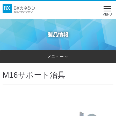
メ
ニ
MENU
ュ
ー
製品情報
を
開
く
メニュー
M16サポート治具