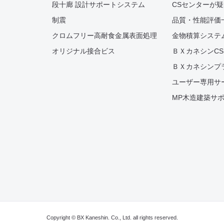
段十廊 設計サポートシステム
CSセンターが
制震
品質・性能評価
クロムフリー高耐食金属表面処理
金物積算システム
オリジナル接合ビス
ＢＸカネシンC
ＢＸカネシンプ
ユーザー専用サ
MP木造建築サ
Copyright © BX Kaneshin. Co., Ltd. all rights reserved.