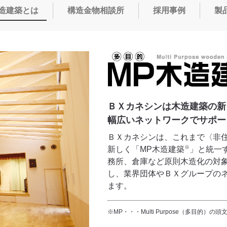
木造建築とは
構造金物相談所
採用事例
製
ＢＸカネシンは木造建築の新
幅広いネットワークでサポー
ＢＸカネシンは、これまで〈非
※
新しく「MP木造建築
」と統一
務所、倉庫など原則木造化の対
し、業界団体やＢＸグループの
ます。
※MP・・・Multi Purpose（多目的）の頭