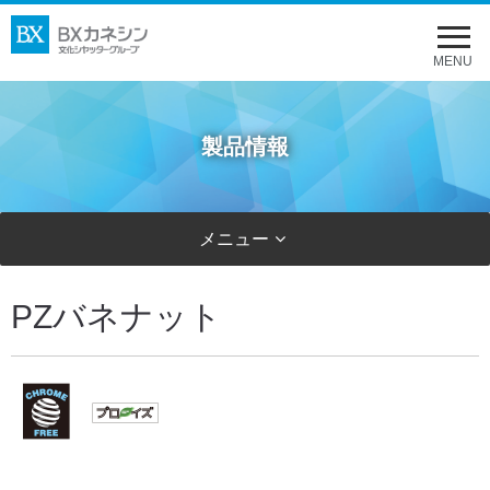
メ
ニ
MENU
ュ
ー
製品情報
を
開
く
メニュー
PZバネナット