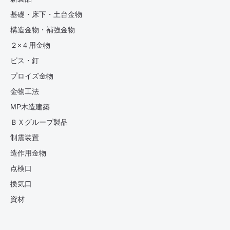
基礎・床下・土台金物
構造金物・補強金物
２×４用金物
ビス・釘
プロイズ金物
金物工法
MP木造建築
ＢＸグループ製品
制震装置
造作用金物
点検口
換気口
資材