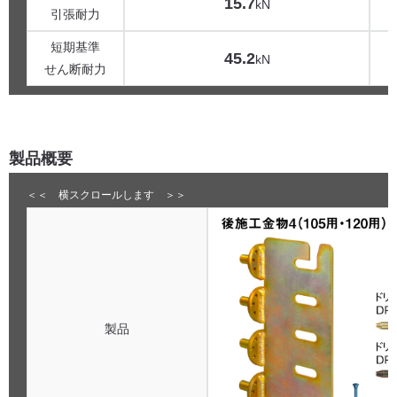
15.7
kN
引張耐力
短期基準
45.2
kN
せん断耐力
製品概要
製品