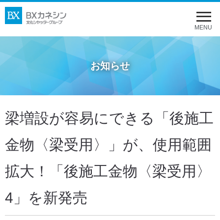
メ
ニ
MENU
ュ
ー
お知らせ
を
開
く
梁増設が容易にできる「後施工
金物〈梁受用〉」が、使用範囲
拡大！「後施工金物〈梁受用〉
4」を新発売