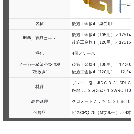
名称
後施工金物4〈梁受用〉
後施工金物4（105用）／175140
型番／商品コード
後施工金物4（120用）／175150
梱包
4個／ケース
メーカー希望小売価格
後施工金物4（105用）：12,30
（税抜き）
後施工金物4（120用）： 12,94
プレート部：JIS G 3131 SPHC
材質
座部：JIS G 3507-1 SWRCH1
表面処理
クロメートメッキ（JIS H 8610に
付属品
ビスCPQ-75（Mブルー）×24