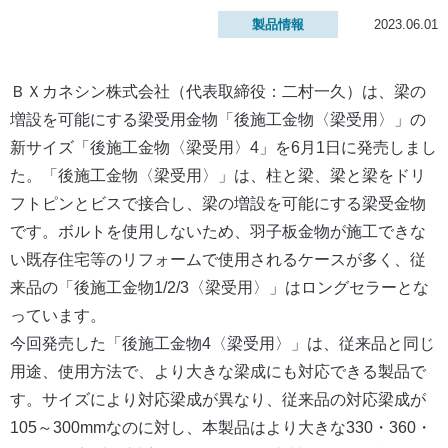
製品情報
2023.06.01
ＢＸカネシン株式会社（代表取締役：二村一久）は、梁の
増設を可能にする梁受用金物「後施工金物〈梁受用〉」の
新サイズ「後施工金物〈梁受用〉4」を6月1日に発売しまし
た。「後施工金物〈梁受用〉」は、柱と梁、梁と梁をドリ
フトピンとビスで接合し、梁の増設を可能にする梁受金物
です。ボルトを使用しないため、羽子板金物が施工できな
い既存住宅等のリフォームで使用されるケースが多く、従
来品の「後施工金物1/2/3〈梁受用〉」はロングセラーとな
っています。
今回発売した「後施工金物4〈梁受用〉」は、従来品と同じ
用途、使用方法で、より大きな梁成にも対応できる製品で
す。サイズにより対応梁成が異なり、従来品の対応梁成が
105～300mmなのに対し、本製品はより大きな330・360・