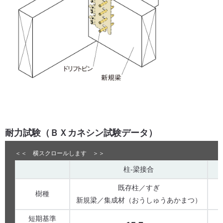
耐力試験（ＢＸカネシン試験データ）
柱-梁接合
既存柱／すぎ
樹種
新規梁／集成材（おうしゅうあかまつ）
短期基準