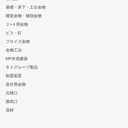
基礎・床下・土台金物
構造金物・補強金物
２×４用金物
ビス・釘
プロイズ金物
金物工法
MP木造建築
ＢＸグループ製品
制震装置
造作用金物
点検口
換気口
資材