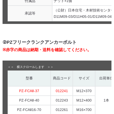
付属品
ナット×1個
（公財）日本住宅・木材技術センター 
承認等
D11M09-03/D11H05-01/D11M09-04/
②PZフリークランクアンカーボルト
※赤字の商品は納期・送料を確認してください。
型番
商品コード
サイズ
出荷単位
PZ-FCAⅡ-37
012241
M12×370
PZ-FCAⅡ-40
012243
M12×400
1本
PZ-FCAⅡ16-70
012261
M16×700