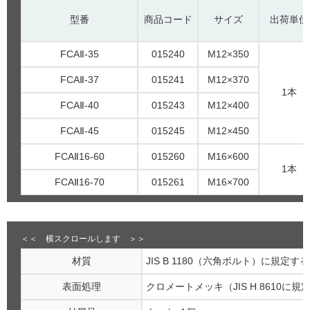
型番
商品コード
サイズ
出荷単位
FCAⅡ-35
015240
M12×350
FCAⅡ-37
015241
M12×370
1本
FCAⅡ-40
015243
M12×400
FCAⅡ-45
015245
M12×450
FCAⅡ16-60
015260
M16×600
1本
FCAⅡ16-70
015261
M16×700
材質
JIS B 1180（六角ボルト）に規定
表面処理
クロメートメッキ（JIS H 8610に規定す