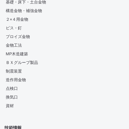
基礎・床下・土台金物
構造金物・補強金物
２×４用金物
ビス・釘
プロイズ金物
金物工法
MP木造建築
ＢＸグループ製品
制震装置
造作用金物
点検口
換気口
資材
技術情報