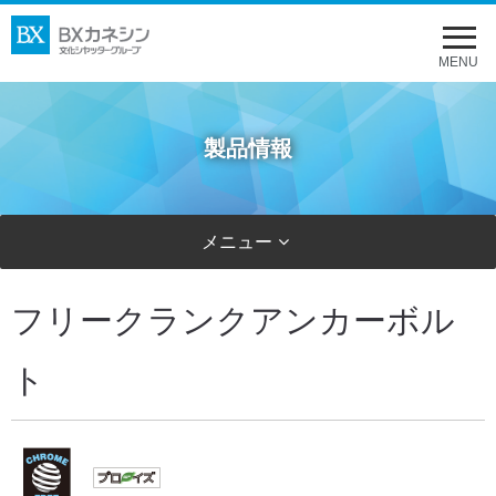
メ
ニ
MENU
ュ
ー
製品情報
を
開
く
メニュー
フリークランクアンカーボル
ト