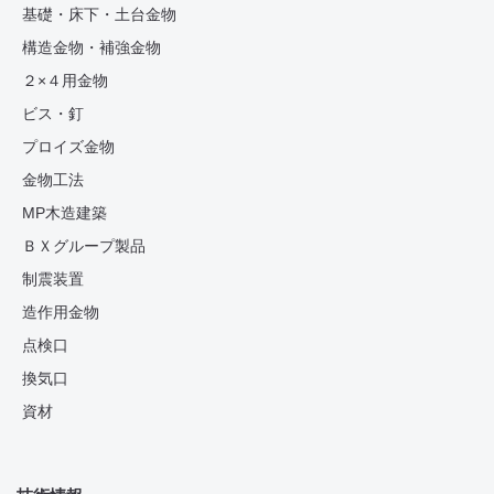
基礎・床下・土台金物
構造金物・補強金物
２×４用金物
ビス・釘
プロイズ金物
金物工法
MP木造建築
ＢＸグループ製品
制震装置
造作用金物
点検口
換気口
資材