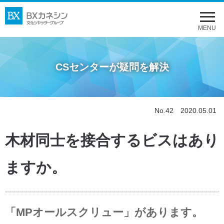
メ
ニ
MENU
ュ
ー
CSセンターが疑問を解決
を
開
く
No.42 2020.05.01
木材同士を接合するビスはあり
ますか。
「MPオールスクリュー」があります。