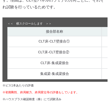
す。理由は、CLT壁パネルのラミナの方向ごとに、それぞ
れ試験を行っているためです。
接合部名称
CLT床-CLT壁接合①
CLT床-CLT壁接合②
CLT床-集成梁接合
集成梁-集成梁接合
※ビス1本あたりの評価
※初期剛性、終局耐力、終局変位等の評価もしています。
※ハウスプラス確認検査（株）にて試験済み