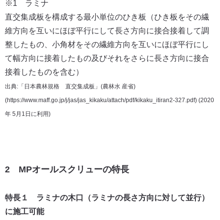
※1 ラミナ
直交集成板を構成する最小単位のひき板（ひき板をその繊
維方向を互いにほぼ平行にして長さ方向に接合接着して調
整したもの、小角材をその繊維方向を互いにほぼ平行にし
て幅方向に接着したもの及びそれをさらに長さ方向に接合
接着したものを含む）
出典:「日本農林規格 直交集成板」(農林水 産省)
(https://www.maff.go.jp/j/jas/jas_kikaku/attach/pdf/kikaku_itiran2-327.pdf) (2020
年 5月1日に利用)
2 MPオールスクリューの特長
特長１ ラミナの木口（ラミナの長さ方向に対して並行）
に施工可能